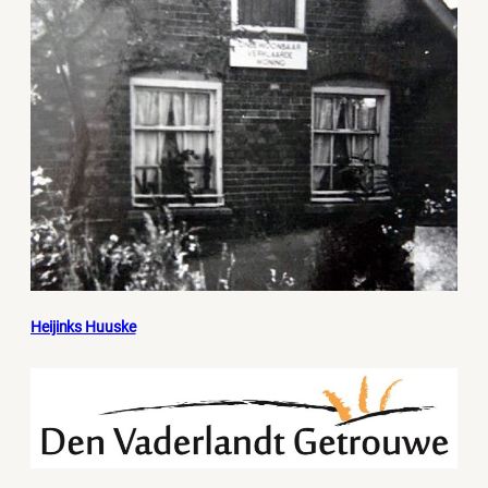
Heijinks Huuske