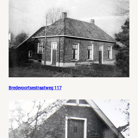
Bredevoortsestraatweg 117