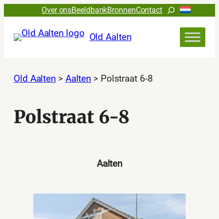
Ga
Zoeken
Over ons
Beeldbank
Bronnen
Contact
naar
de
Old Aalten
inhoud
Old Aalten
>
Aalten
>
Polstraat 6-8
Polstraat 6-8
Aalten