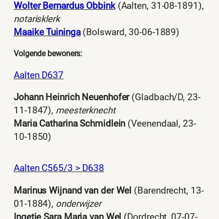
Wolter Bernardus Obbink
(Aalten, 31-08-1891),
notarisklerk
Maaike Tuininga
(Bolsward, 30-06-1889)
Volgende bewoners:
Aalten D637
Johann Heinrich Neuenhofer
(Gladbach/D, 23-
11-1847),
meesterknecht
Maria Catharina Schmidlein
(Veenendaal, 23-
10-1850)
Aalten C565/3 > D638
Marinus Wijnand van der Wel
(Barendrecht, 13-
01-1884),
onderwijzer
Ingetje Sara Maria van Wel
(Dordrecht, 07-07-