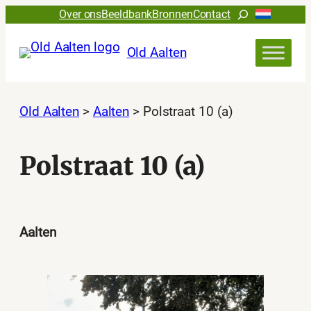
Ga
Zoeken
Over ons
Beeldbank
Bronnen
Contact
naar
de
Old Aalten
inhoud
Old Aalten
>
Aalten
>
Polstraat 10 (a)
Polstraat 10 (a)
Aalten