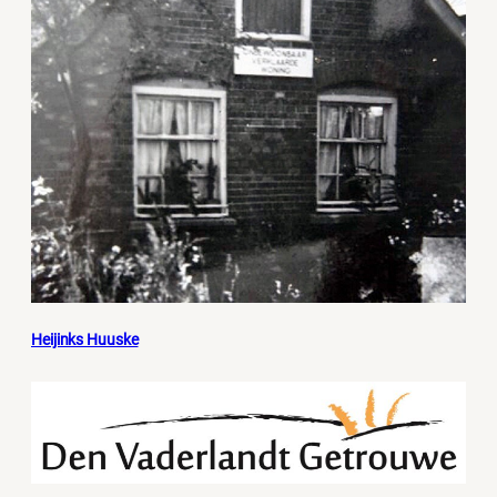
Heijinks Huuske