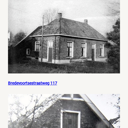
Bredevoortsestraatweg 117