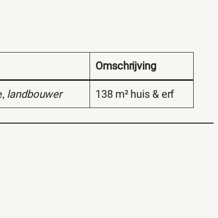
Omschrijving
e,
landbouwer
138 m² huis & erf