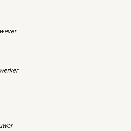
wever
kwerker
uwer