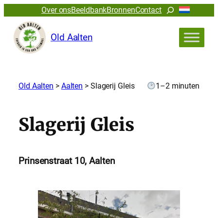
Zoeken
Over ons
Beeldbank
Bronnen
Contact
Old Aalten
Old Aalten
>
Aalten
>
Slagerij Gleis
1–2 minuten
Slagerij Gleis
Prinsenstraat 10, Aalten