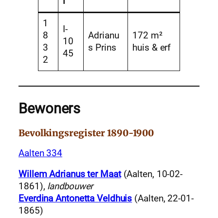
l
1
I-
8
Adrianu
172 m²
10
3
s Prins
huis & erf
45
2
Bewoners
Bevolkingsregister 1890-1900
Aalten 334
Willem Adrianus ter Maat
(Aalten, 10-02-
1861),
landbouwer
Everdina Antonetta Veldhuis
(Aalten, 22-01-
1865)