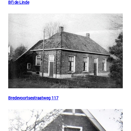
Bi’j de Linde
Bredevoortsestraatweg 117