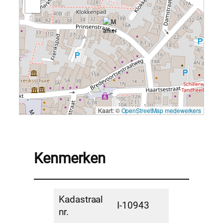
Kaart: ©
OpenStreetMap medewerkers
Kenmerken
Kadastraal
I-10943
nr.