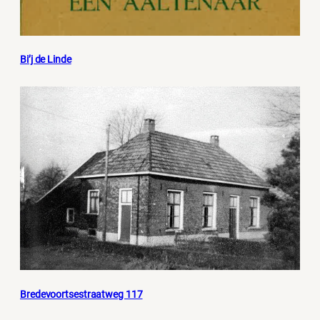
Bi’j de Linde
Bredevoortsestraatweg 117