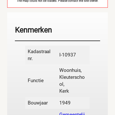
The map could not be loaded. Please contact the site owner.
Kenmerken
Kadastraal
I-10937
nr.
Woonhuis,
Kleuterscho
Functie
ol,
Kerk
Bouwjaar
1949
Gemeentelij