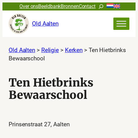
Ga
Zoeken
Over ons
Beeldbank
Bronnen
Contact
naar
de
Old Aalten
inhoud
Old Aalten
>
Religie
>
Kerken
>
Ten Hietbrinks
Bewaarschool
Ten Hietbrinks
Bewaarschool
Prinsenstraat 27, Aalten