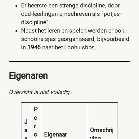
Er heerste een strenge discipline, door
oud-leerlingen omschreven als “potjes-
discipline”.
Naast het leren en spelen werden er ook
schoolreisjes georganiseerd, bijvoorbeeld
in
1946
naar het Loohuisbos.
Eigenaren
Overzicht is niet volledig.
P
e
J
r
a
Omschrij
c
Eigenaar
a
ving