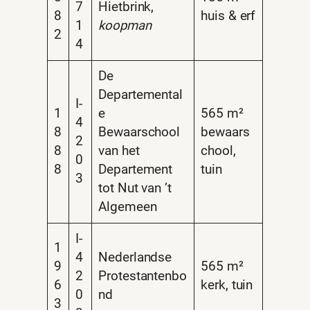
7
Hietbrink,
8
huis & erf
1
koopman
2
4
De
Departemental
I-
1
e
565 m²
4
8
Bewaarschool
bewaars
2
8
van het
chool,
0
8
Departement
tuin
3
tot Nut van ’t
Algemeen
I-
1
4
Nederlandse
9
565 m²
2
Protestantenbo
6
kerk, tuin
0
nd
3