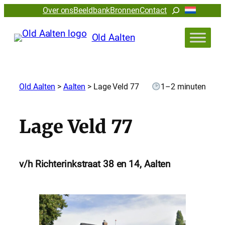
Zoeken
Over ons
Beeldbank
Bronnen
Contact
Old Aalten
Old Aalten
>
Aalten
>
Lage Veld 77
1–2 minuten
Lage Veld 77
v/h Richterinkstraat 38 en 14, Aalten