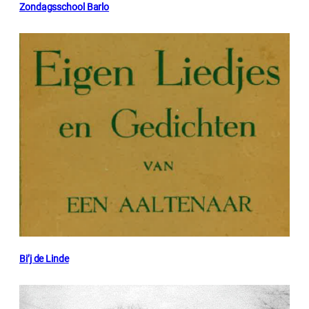
Zondagsschool Barlo
Bi’j de Linde