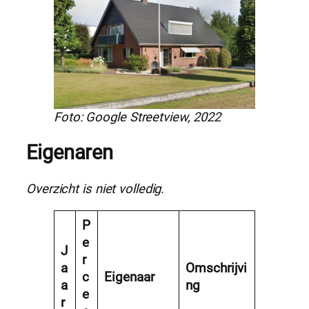
Foto: Google Streetview, 2022
Eigenaren
Overzicht is niet volledig.
P
e
J
r
a
Omschrijvi
c
Eigenaar
a
ng
e
r