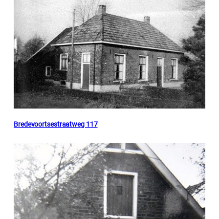
Bredevoortsestraatweg 117