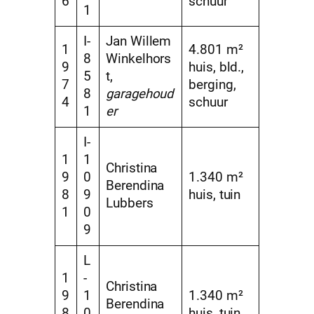
6
schuur
1
I-
Jan Willem
1
4.801 m²
8
Winkelhors
9
huis, bld.,
5
t,
7
berging,
8
garagehoud
4
schuur
1
er
I-
1
1
Christina
9
0
1.340 m²
Berendina
8
9
huis, tuin
Lubbers
1
0
9
L
1
-
Christina
9
1
1.340 m²
Berendina
8
0
huis, tuin