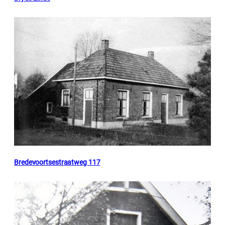
Bredevoortsestraatweg 117