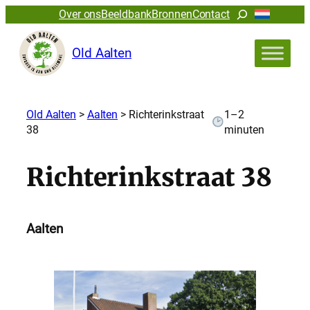
Zoeken
Over ons
Beeldbank
Bronnen
Contact
Old Aalten
Old Aalten
>
Aalten
>
Richterinkstraat
1–2
38
minuten
Richterinkstraat 38
Aalten