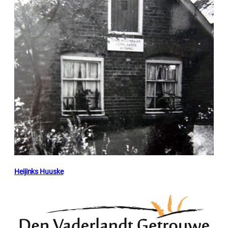
Heijinks Huuske