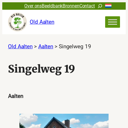
Ga
Zoeken
Over ons
Beeldbank
Bronnen
Contact
naar
de
Old Aalten
inhoud
Old Aalten
>
Aalten
>
Singelweg 19
Singelweg 19
Aalten