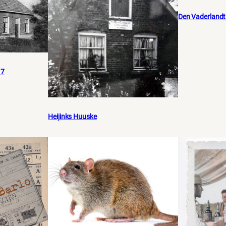
Den Vaderland
17
Heijinks Huuske