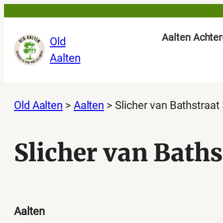
Ga
naar
Aalten Achter
Old
de
Aalten
inhoud
Old Aalten
>
Aalten
>
Slicher van Bathstraat 
Slicher van Baths
Aalten