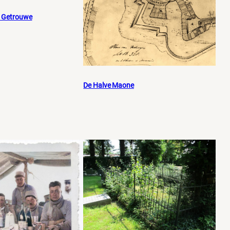
t Getrouwe
De Halve Maone