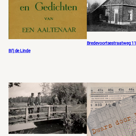
Bredevoortsestraatweg 1
Bi’j de Linde