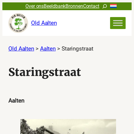
Ga
Zoeken
Over ons
Beeldbank
Bronnen
Contact
naar
de
Old Aalten
inhoud
Old Aalten
>
Aalten
>
Staringstraat
Staringstraat
Aalten