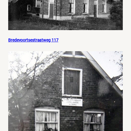
Bredevoortsestraatweg 117