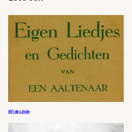
Bi’j de Linde