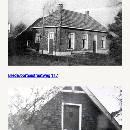
Bredevoortsestraatweg 117