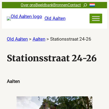
Ga
Zoeken
Over ons
Beeldbank
Bronnen
Contact
naar
de
Old Aalten
inhoud
Old Aalten
>
Aalten
>
Stationsstraat 24-26
Stationsstraat 24-26
Aalten