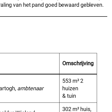
traling van het pand goed bewaard gebleven.
Omschrijving
553 m² 2
Hartogh,
ambtenaar
huizen
& tuin
302 m² huis,