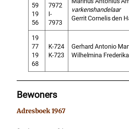
Marinus Antonius Ar
59
7972
varkenshandelaar
19
I-
Gerrit Cornelis den 
56
7973
19
77
K-724
Gerhard Antonio Mar
19
K-723
Wilhelmina Frederika
68
Bewoners
Adresboek 1967