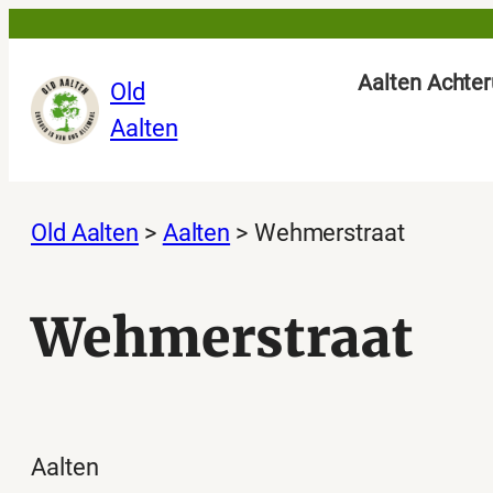
Ga
naar
Aalten Achter
Old
de
Aalten
inhoud
Old Aalten
>
Aalten
>
Wehmerstraat
Wehmerstraat
Aalten