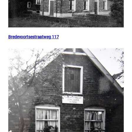
Bredevoortsestraatweg 117