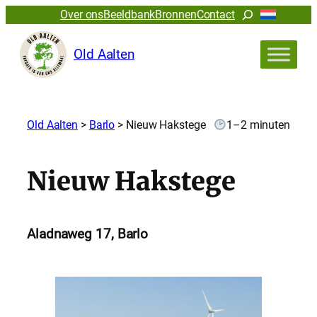
Zoeken
Over ons
Beeldbank
Bronnen
Contact
Old Aalten
Old Aalten
>
Barlo
>
Nieuw Hakstege
1–2 minuten
Nieuw Hakstege
Aladnaweg 17, Barlo