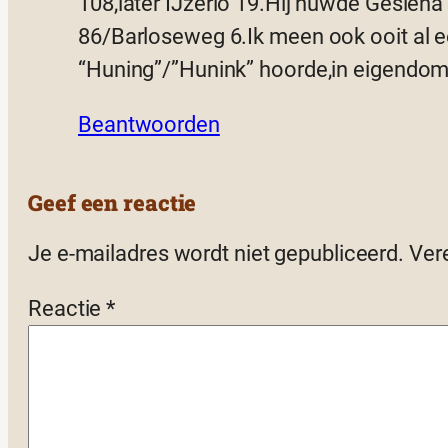
108,later IJzerlo 19.Hij huwde Gesien
86/Barloseweg 6.Ik meen ook ooit al 
“Huning”/”Hunink” hoorde,in eigendo
Beantwoorden
Geef een reactie
Je e-mailadres wordt niet gepubliceerd.
Ver
Reactie
*