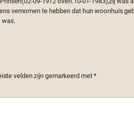
a Prinsen(02-09-1912 overl.10-01-1983),zij was
eens vernomen te hebben dat hun woonhuis gebo
m was.
eiste velden zijn gemarkeerd met
*