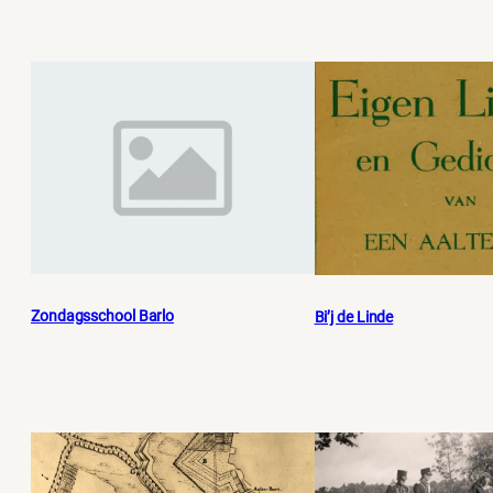
Zondagsschool Barlo
Bi’j de Linde