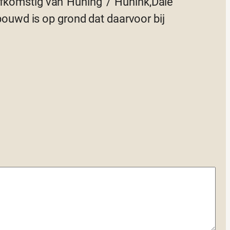
 afkomstig van”Huning”/”Hunink,Dale
uwd is op grond dat daarvoor bij