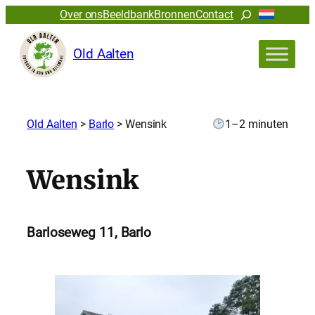
Zoeken
Over ons
Beeldbank
Bronnen
Contact
Old Aalten
Old Aalten
>
Barlo
>
Wensink
1–2 minuten
Wensink
Barloseweg 11, Barlo