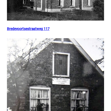
Bredevoortsestraatweg 117