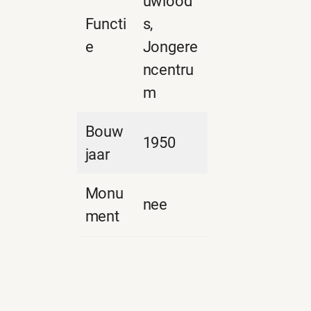
uwlood
Functi
s,
e
Jongere
ncentru
m
Bouw
1950
jaar
Monu
nee
ment