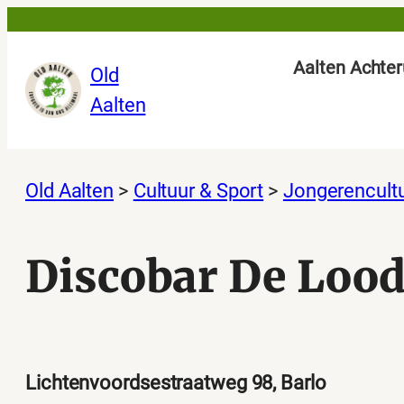
Ga
naar
Aalten Achter
Old
de
Aalten
inhoud
Old Aalten
>
Cultuur & Sport
>
Jongerencult
Discobar De Loo
Lichtenvoordsestraatweg 98, Barlo