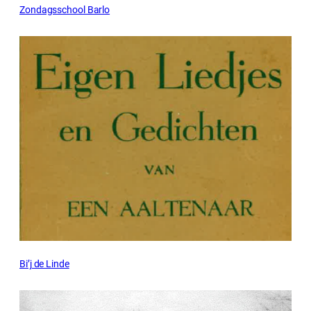
Zondagsschool Barlo
Bi’j de Linde