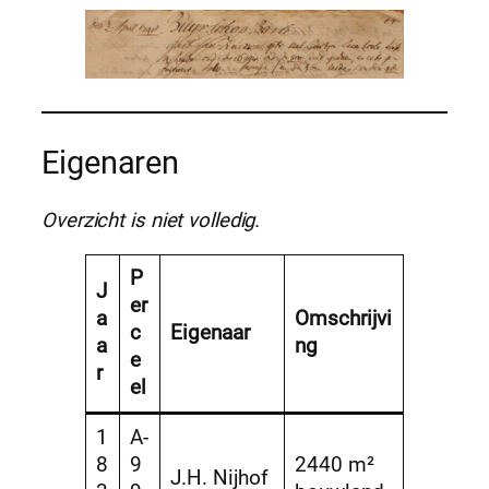
Eigenaren
Overzicht is niet volledig.
P
J
er
a
Omschrijvi
c
Eigenaar
a
ng
e
r
el
1
A-
8
9
2440 m²
J.H. Nijhof