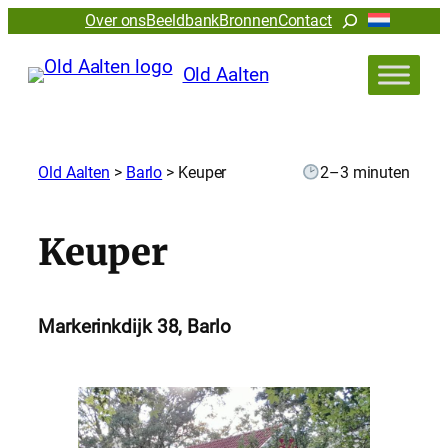
Zoeken
Over ons
Beeldbank
Bronnen
Contact
Old Aalten
Old Aalten
>
Barlo
>
Keuper
2–3 minuten
Keuper
Markerinkdijk 38, Barlo