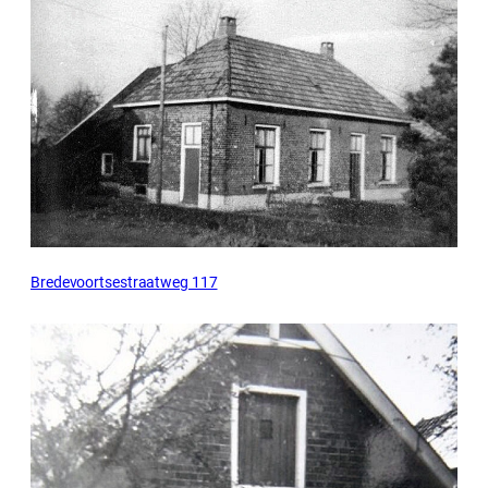
Bredevoortsestraatweg 117