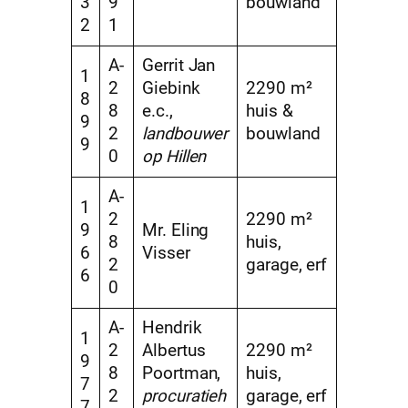
3
9
bouwland
2
1
A-
Gerrit Jan
1
2
Giebink
2290 m²
8
8
e.c.,
huis &
9
2
landbouwer
bouwland
9
0
op Hillen
A-
1
2
2290 m²
9
Mr. Eling
8
huis,
6
Visser
2
garage, erf
6
0
A-
Hendrik
1
2
Albertus
2290 m²
9
8
Poortman,
huis,
7
2
procuratieh
garage, erf
7