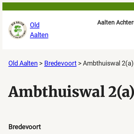
Ga
naar
Aalten Achter
Old
de
Aalten
inhoud
Old Aalten
>
Bredevoort
>
Ambthuiswal 2(a)
Ambthuiswal 2(a
Bredevoort