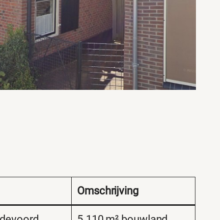
Omschrijving
edevoord
5.110 m² bouwland