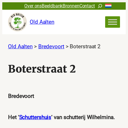
Ga
Zoeken
Over ons
Beeldbank
Bronnen
Contact
naar
de
Old Aalten
inhoud
Old Aalten
>
Bredevoort
>
Boterstraat 2
Boterstraat 2
Bredevoort
Het ‘
Schuttershuis
‘ van schutterij Wilhelmina.