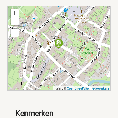
+
−
Kaart: ©
OpenStreetMap medewerkers
Kenmerken