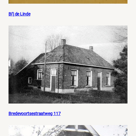
Bi’j de Linde
Bredevoortsestraatweg 117