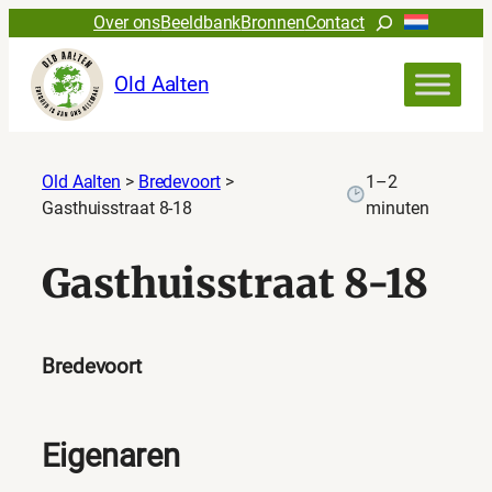
Zoeken
Over ons
Beeldbank
Bronnen
Contact
Old Aalten
Old Aalten
>
Bredevoort
>
1–2
Gasthuisstraat 8-18
minuten
Gasthuisstraat 8-18
Bredevoort
Eigenaren