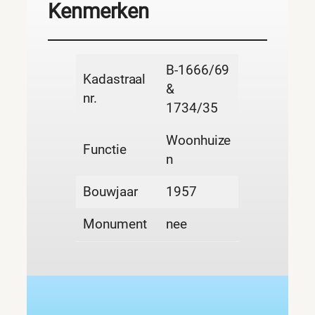
Kenmerken
B-1666/69
Kadastraal
&
nr.
1734/35
Woonhuize
Functie
n
Bouwjaar
1957
Monument
nee