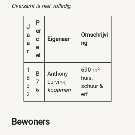
Overzicht is niet volledig.
P
J
er
a
Omschrijvi
c
Eigenaar
a
ng
e
r
el
1
690 m²
B-
Anthony
8
huis,
7
Lurvink,
3
schuur &
6
koopman
2
erf
Bewoners