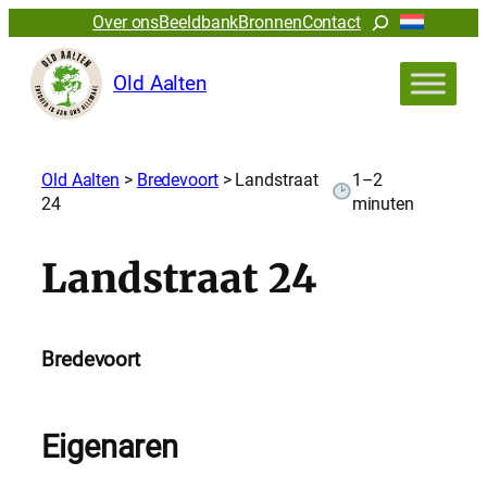
Zoeken
Over ons
Beeldbank
Bronnen
Contact
Old Aalten
Old Aalten
>
Bredevoort
>
Landstraat
1–2
24
minuten
Landstraat 24
Bredevoort
Eigenaren