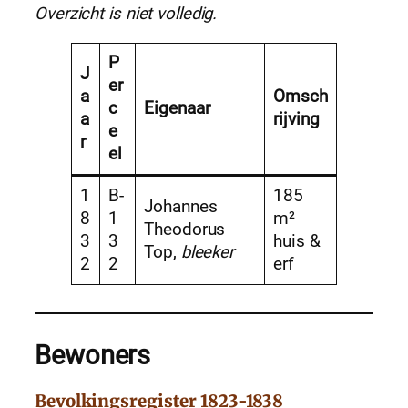
Overzicht is niet volledig.
P
J
er
a
Omsch
c
Eigenaar
a
rijving
e
r
el
1
B-
185
Johannes
8
1
m²
Theodorus
3
3
huis &
Top,
bleeker
2
2
erf
Bewoners
Bevolkingsregister 1823-1838