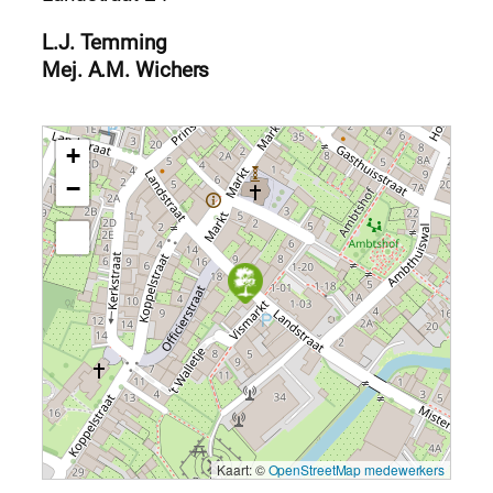
L.J. Temming
Mej. A.M. Wichers
+
−
Kaart: ©
OpenStreetMap medewerkers