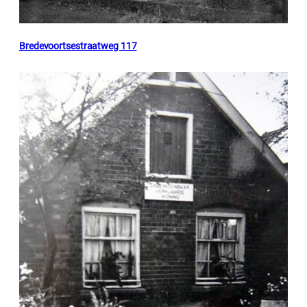
Bredevoortsestraatweg 117