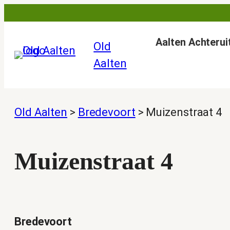
Ga
naar
Aalten Achterui
de
Old
inhoud
Aalten
Old Aalten
>
Bredevoort
>
Muizenstraat 4
Muizenstraat 4
Bredevoort