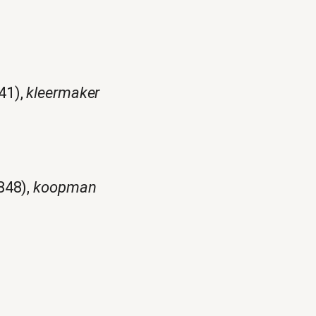
41),
kleermaker
848),
koopman