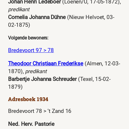
Johan Henri Ledeboer
(Loenen/U, 17-05-1872),
predikant
Cornelia Johanna Dühne
(Nieuw Helvoet, 03-
02-1875)
Volgende bewoners:
Bredevoort 97 > 78
Theodoor Christiaan Frederikse
(Almen, 12-03-
1870),
predikant
Barbertje Johanna Schreuder
(Texel, 15-02-
1879)
Adresboek 1934
Bredevoort 78 > ’t Zand 16
Ned. Herv. Pastorie