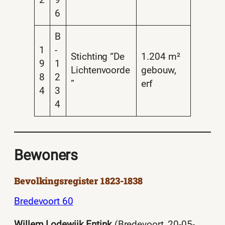
2
9
6
B
1
-
Stichting “De
1.204 m²
9
1
Lichtenvoorde
gebouw,
8
2
”
erf
4
3
4
Bewoners
Bevolkingsregister 1823-1838
Bredevoort 60
Willem Lodewijk Entink
(Bredevoort, 20-05-