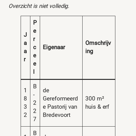
Overzicht is niet volledig.
P
e
J
r
a
Omschrijv
c
Eigenaar
a
ing
e
r
e
l
B
1
de
-
8
Gereformeerd
300 m²
2
3
e Pastorij van
huis & erf
2
2
Bredevoort
7
B