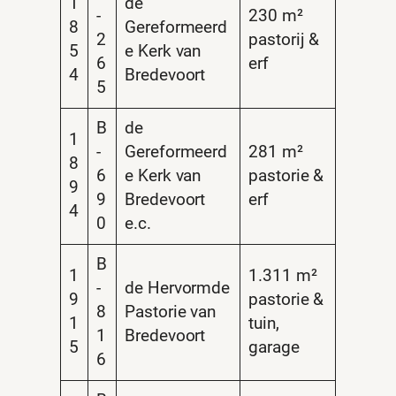
1
de
-
230 m²
8
Gereformeerd
2
pastorij &
5
e Kerk van
6
erf
4
Bredevoort
5
B
de
1
-
Gereformeerd
281 m²
8
6
e Kerk van
pastorie &
9
9
Bredevoort
erf
4
0
e.c.
B
1
1.311 m²
-
de Hervormde
9
pastorie &
8
Pastorie van
1
tuin,
1
Bredevoort
5
garage
6