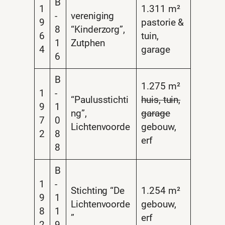
B
1
1.311 m²
-
vereniging
9
pastorie &
8
“Kinderzorg”,
6
tuin,
1
Zutphen
4
garage
6
B
1.275 m²
1
-
“Paulusstichti
huis, tuin,
9
1
ng”,
garage
7
0
Lichtenvoorde
gebouw,
2
8
erf
8
B
1
-
Stichting “De
1.254 m²
9
1
Lichtenvoorde
gebouw,
8
1
”
erf