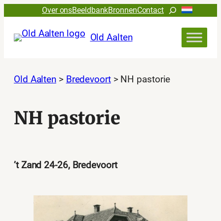
Ga
Zoeken
Over ons
Beeldbank
Bronnen
Contact
naar
de
Old Aalten
inhoud
Old Aalten
>
Bredevoort
>
NH pastorie
NH pastorie
’t Zand 24-26, Bredevoort