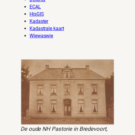
ECAL
HisGIS
Kadaster
Kadastrale kaart
Wiewaswie
De oude NH Pastorie in Bredevoort,