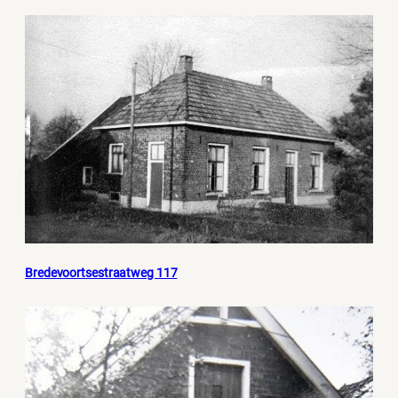
Bredevoortsestraatweg 117