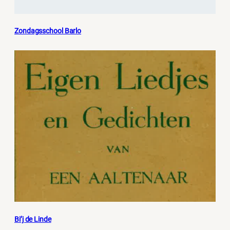
Zondagsschool Barlo
Bi’j de Linde