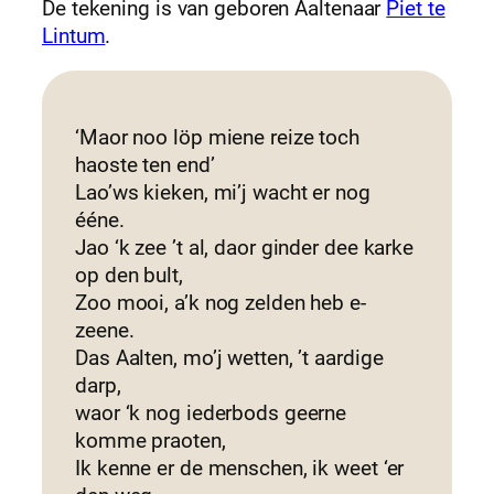
De tekening is van geboren Aaltenaar
Piet te
Lintum
.
‘Maor noo löp miene reize toch
haoste ten end’
Lao’ws kieken, mi’j wacht er nog
ééne.
Jao ‘k zee ’t al, daor ginder dee karke
op den bult,
Zoo mooi, a’k nog zelden heb e-
zeene.
Das Aalten, mo’j wetten, ’t aardige
darp,
waor ‘k nog iederbods geerne
komme praoten,
Ik kenne er de menschen, ik weet ‘er