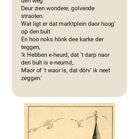
den weg
Deur zien wondere, golvende
straoten.
Wat ligt er dat marktplein daor hoog’
op den bult
En hoo noks hönk dee karke der
teggen,
‘k Hebben e-heurd, dat ’t darp naor
den bult is e-neumd,
Maor of ’t waor is, dat dörv’ ik neet
zeggen.’