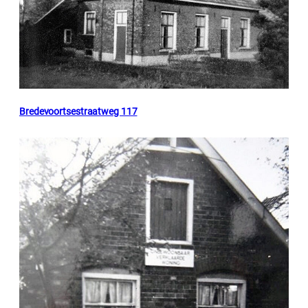
Bredevoortsestraatweg 117