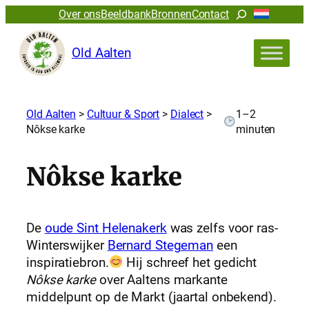
Zoeken
Over ons
Beeldbank
Bronnen
Contact
Old Aalten
Old Aalten
>
Cultuur & Sport
>
Dialect
>
1–2
Nôkse karke
minuten
Nôkse karke
De
oude Sint Helenakerk
was zelfs voor ras-
Winterswijker
Bernard Stegeman
een
inspiratiebron.
Hij schreef het gedicht
Nôkse karke
over Aaltens markante
middelpunt op de Markt (jaartal onbekend).