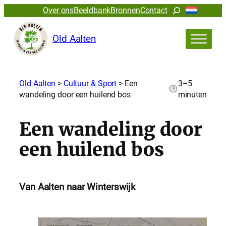
Zoeken
Over ons
Beeldbank
Bronnen
Contact
Old Aalten
Old Aalten
>
Cultuur & Sport
>
Een
3–5
wandeling door een huilend bos
minuten
Een wandeling door
een huilend bos
Van Aalten naar Winterswijk