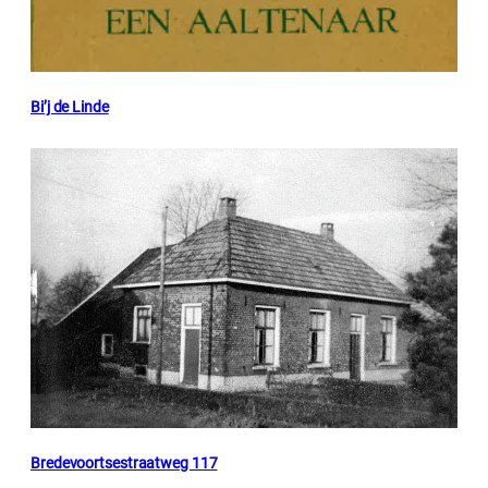
Bi’j de Linde
Bredevoortsestraatweg 117