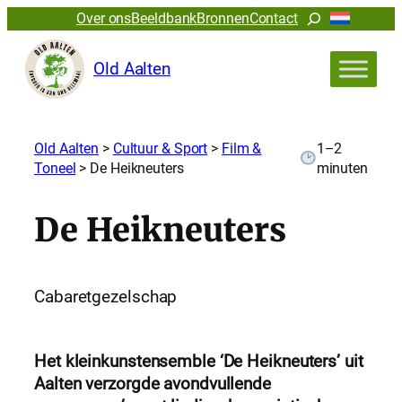
Zoeken
Over ons
Beeldbank
Bronnen
Contact
Old Aalten
Old Aalten
>
Cultuur & Sport
>
Film &
1–2
Toneel
>
De Heikneuters
minuten
De Heikneuters
Cabaretgezelschap
Het kleinkunstensemble ‘De Heikneuters’ uit
Aalten verzorgde avondvullende