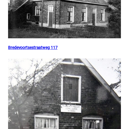
Bredevoortsestraatweg 117