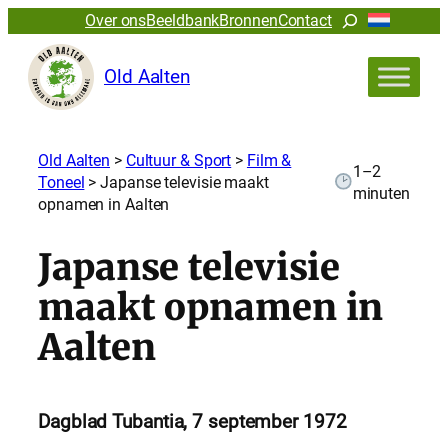
Zoeken
Over ons
Beeldbank
Bronnen
Contact
Old Aalten
Old Aalten
>
Cultuur & Sport
>
Film &
1–2
Toneel
>
Japanse televisie maakt
minuten
opnamen in Aalten
Japanse televisie
maakt opnamen in
Aalten
Dagblad Tubantia, 7 september 1972