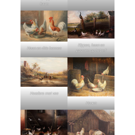
haan
Kippen, haan en
Haan en drie hennen
pauwen op het erf
Hoeders met vee
Hanen