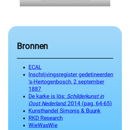
Bronnen
ECAL
Inschrijvingsregister gedetineerden
‘s-Hertogenbosch, 2 september
1887
De karke is lös:
Schilderkunst in
Oost Nederland
, 2014 (pag. 64-65)
Kunsthandel Simonis & Buunk
RKD Research
WieWasWie