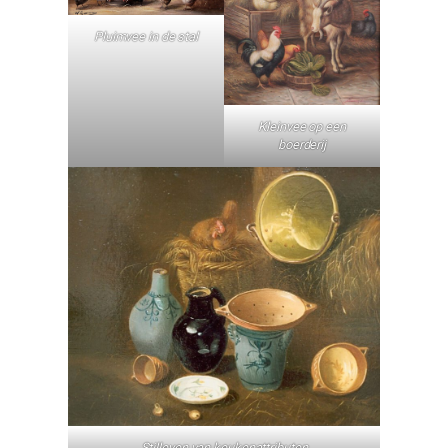
Pluimvee in de stal
Kleinvee op een
boerderij
Stilleven van keukenattributen