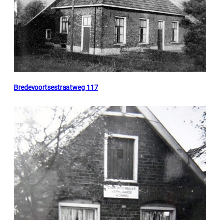
Bredevoortsestraatweg 117