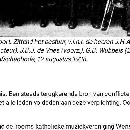
rt. Zittend het bestuur, v.l.n.r. de heeren J.H
teur), J.B.J. de Vries (voorz.), G.B. Wubbels (2
afschapbode, 12 augustus 1938.
s. Een steeds terugkerende bron van conflicten
iet alle leden voldeden aan deze verplichting.
nd de ‘rooms-katholieke muziekvereniging Wens