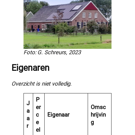
Foto: G. Schreurs, 2023
Eigenaren
Overzicht is niet volledig.
P
J
er
Omsc
a
c
Eigenaar
hrijvin
a
e
g
r
el