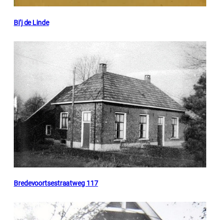
Bi’j de Linde
Bredevoortsestraatweg 117