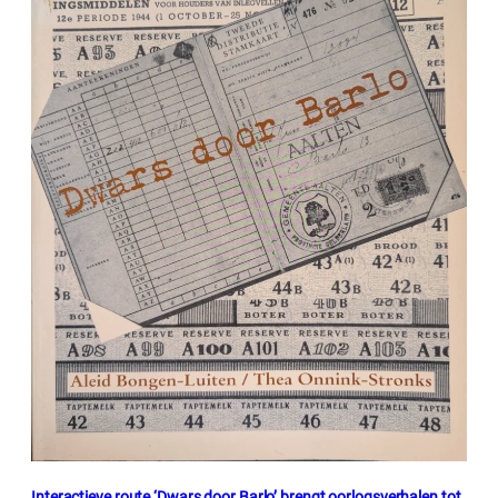
Interactieve route ‘Dwars door Barlo’ brengt oorlogsverhalen tot