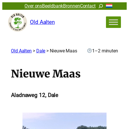
Zoeken
Over ons
Beeldbank
Bronnen
Contact
Old Aalten
Old Aalten
>
Dale
>
Nieuwe Maas
1–2 minuten
Nieuwe Maas
Aladnaweg 12, Dale