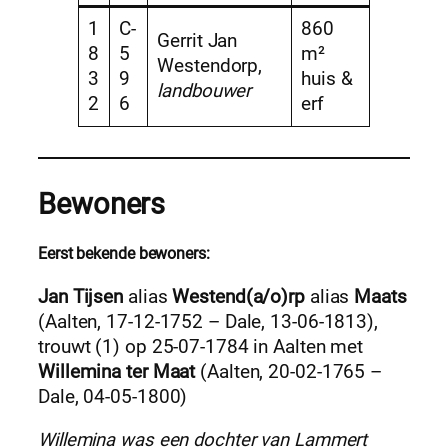
1
C-
860
Gerrit Jan
8
5
m²
Westendorp,
3
9
huis &
landbouwer
2
6
erf
Bewoners
Eerst bekende bewoners:
Jan Tijsen
alias
Westend(a/o)rp
alias
Maats
(Aalten, 17-12-1752 – Dale, 13-06-1813),
trouwt (1) op 25-07-1784 in Aalten met
Willemina ter Maat
(Aalten, 20-02-1765 –
Dale, 04-05-1800)
Willemina was een dochter van Lammert