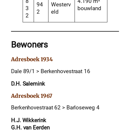
8
4.190 m²
94
Westerv
3
bouwland
2
eld
2
Bewoners
Adresboek 1934
Dale 89/1 > Berkenhovestraat 16
D.H. Salemink
Adresboek 1967
Berkenhovestraat 62 > Barloseweg 4
H.J. Wikkerink
G.H. van Eerden