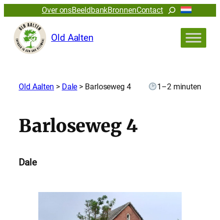
Zoeken
Over ons
Beeldbank
Bronnen
Contact
Old Aalten
Old Aalten
>
Dale
>
Barloseweg 4
1–2 minuten
Barloseweg 4
Dale