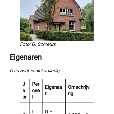
Foto: G. Schreurs
Eigenaren
Overzicht is niet volledig.
J
Per
Eigenaa
Omschrijvi
a
cee
r
ng
ar
l
1
I-
G.F.