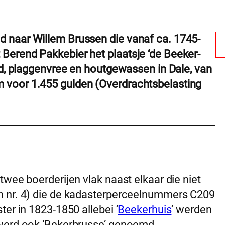
 naar Willem Brussen die vanaf ca. 1745-
erend Pakkebier het plaatsje ‘de Beeker-
nd, plaggenvree en houtgewassen in Dale, van
 voor 1.455 gulden (Overdrachtsbelasting
twee boerderijen vlak naast elkaar die niet
n nr. 4) die de kadasterperceelnummers C209
er in 1823-1850 allebei ’
Beekerhuis
’ werden
 werd ook ‘Bekerbrusse’ genoemd.