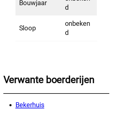
Bouwjaar
d
onbeken
Sloop
d
Verwante boerderijen
Bekerhuis