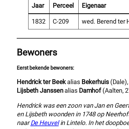
Jaar
Perceel
Eigenaar
1832
C-209
wed. Berend ter 
Bewoners
Eerst bekende bewoners:
Hendrick ter Beek
alias
Bekerhuis
(Dale),
Lijsbeth Janssen
alias
Damhof
(Aalten, 
Hendrick was een zoon van Jan en Geertj
en Lijsbeth woonden in 1748 op Neerhofs
naar
De Heuvel
in Lintelo. In het doopbo