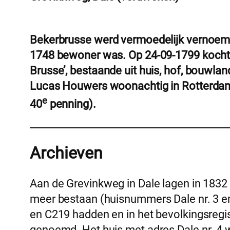
Bekerbrusse werd vermoedelijk vernoemd
1748 bewoner was. Op 24-09-1799 kocht B
Brusse’, bestaande uit huis, hof, bouwla
Lucas Houwers woonachtig in Rotterdam
e
40
penning).
Archieven
Aan de Grevinkweg in Dale lagen in 1832 
meer bestaan (huisnummers Dale nr. 3 e
en C219 hadden en in het bevolkingsregist
genoemd. Het huis met adres Dale nr. 4