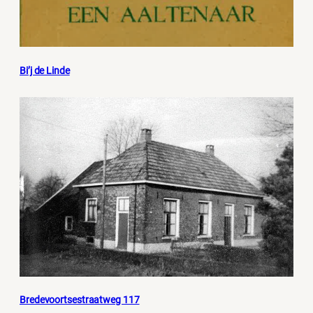
Bi’j de Linde
Bredevoortsestraatweg 117