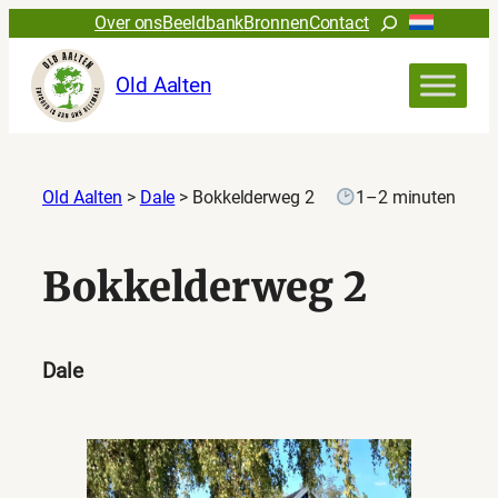
Zoeken
Over ons
Beeldbank
Bronnen
Contact
Old Aalten
Old Aalten
>
Dale
>
Bokkelderweg 2
1–2 minuten
Bokkelderweg 2
Dale