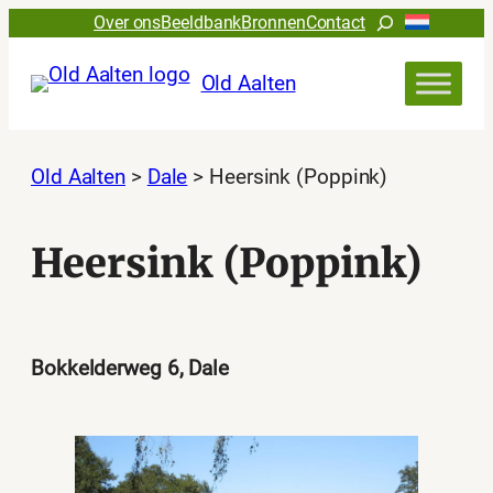
Ga
Zoeken
Over ons
Beeldbank
Bronnen
Contact
naar
de
Old Aalten
inhoud
Old Aalten
>
Dale
>
Heersink (Poppink)
Heersink (Poppink)
Bokkelderweg 6, Dale