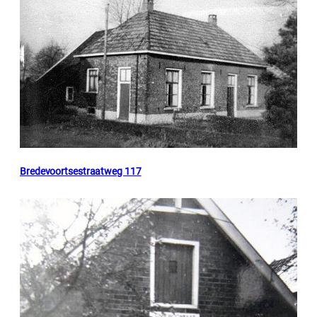
Bredevoortsestraatweg 117