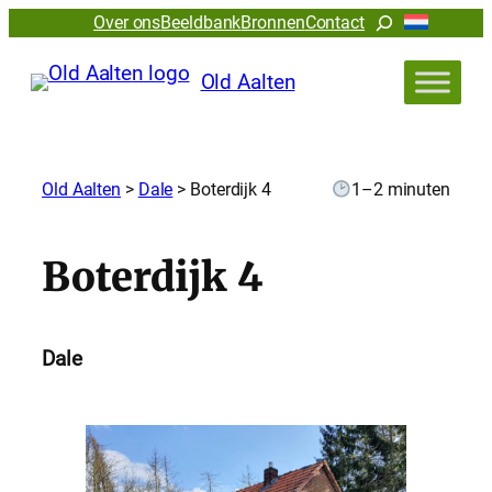
Zoeken
Over ons
Beeldbank
Bronnen
Contact
Old Aalten
Old Aalten
>
Dale
>
Boterdijk 4
1–2 minuten
Boterdijk 4
Dale