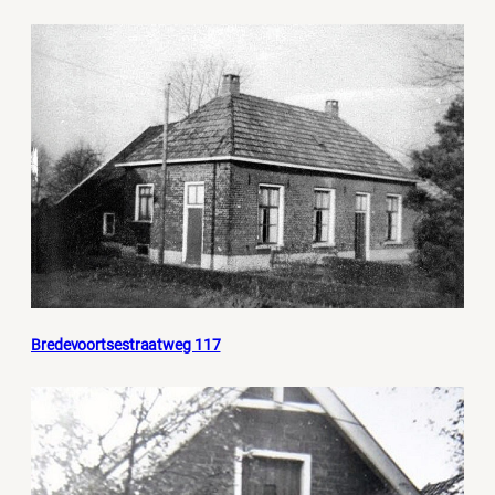
Bredevoortsestraatweg 117