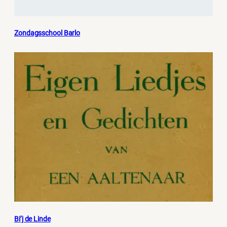
Zondagsschool Barlo
Bi’j de Linde