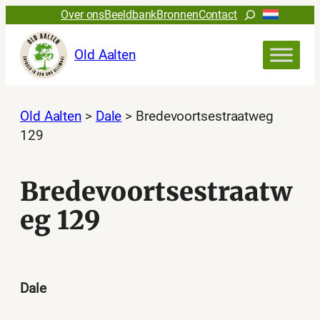
Ga
Zoeken
Over ons
Beeldbank
Bronnen
Contact
naar
de
Old Aalten
inhoud
Old Aalten
>
Dale
>
Bredevoortsestraatweg
129
Bredevoortsestraatw
eg 129
Dale