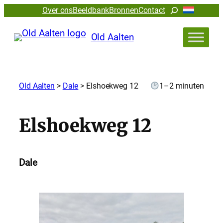
Zoeken
Over ons
Beeldbank
Bronnen
Contact
Old Aalten
Old Aalten
>
Dale
>
Elshoekweg 12
1–2 minuten
Elshoekweg 12
Dale