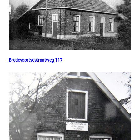
Bredevoortsestraatweg 117