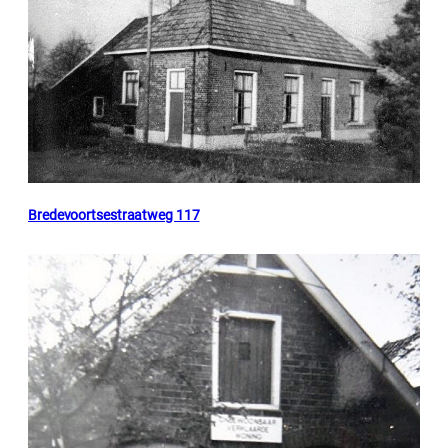
Bredevoortsestraatweg 117