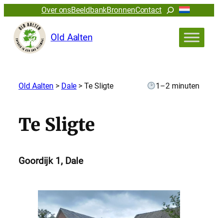
Zoeken
Over ons
Beeldbank
Bronnen
Contact
Old Aalten
Old Aalten
>
Dale
>
Te Sligte
1–2 minuten
Te Sligte
Goordijk 1, Dale