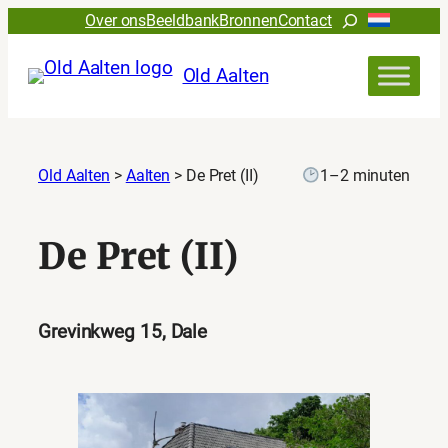
Zoeken
Over ons
Beeldbank
Bronnen
Contact
Old Aalten
Old Aalten
>
Aalten
>
De Pret (II)
1–2 minuten
De Pret (II)
Grevinkweg 15, Dale