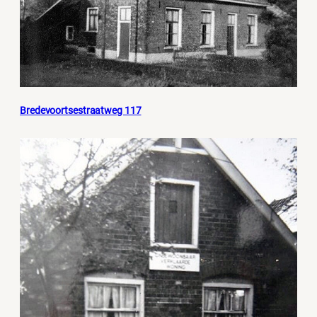
Bredevoortsestraatweg 117