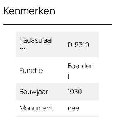
Kenmerken
Kadastraal
D-5319
nr.
Boerderi
Functie
j
Bouwjaar
1930
Monument
nee