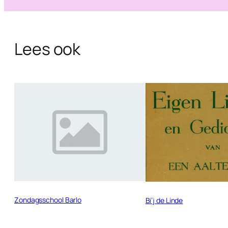
Lees ook
Zondagsschool Barlo
Bi’j de Linde