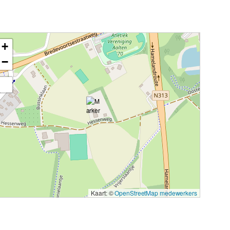
+
−
Kaart: ©
OpenStreetMap medewerkers