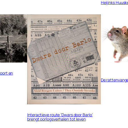
Heijinks Huusk
oort en
De rattenvange
Interactieve route ‘Dwars door Barlo’
brengt oorlogsverhalen tot leven