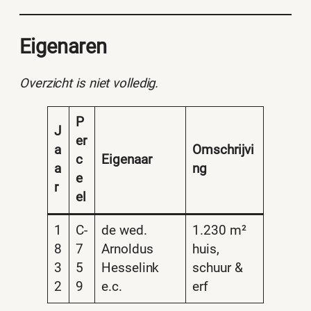
Eigenaren
Overzicht is niet volledig.
P
J
er
a
Omschrijvi
c
Eigenaar
a
ng
e
r
el
1
C-
de wed.
1.230 m²
8
7
Arnoldus
huis,
3
5
Hesselink
schuur &
2
9
e.c.
erf