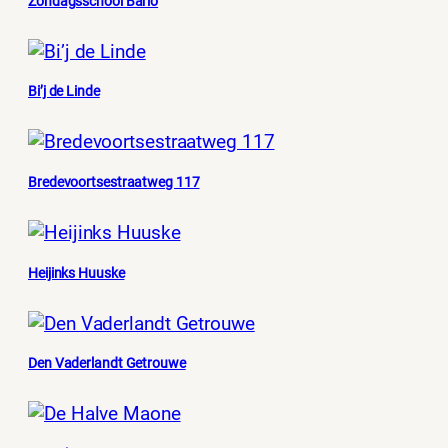
Zondagsschool Barlo
Bi’j de Linde
Bredevoortsestraatweg 117
Heijinks Huuske
Den Vaderlandt Getrouwe