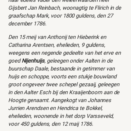
haar edeles vader den weleerwaarden heer
Gijsbert Jan Reinbach, woonagtig te Flirich in de
graafschap Mark, voor 1800 guldens, den 27
december 1786.
Den 15 meij van Anthonij ten Hieberink en
Catharina Arentsen, ehelieden, 9 guldens,
weegens een negende gedeelte van het erve en
goed
Nijenhuijs
, geleegen onder Aalten in de
buurschap Daale, bestaande in getimmer van
huijs en schoppe, voorts een stukje bouwland
groot ongeveer twee schepel gezaaij, geleegen
in den Aalter Esch bij den Kraaijenboom aan de
Hoogte genaamt. Aangekogt van Johannes
Jurrien Arendsen en Hendrica te Bokkel,
ehelieden, woonende in het dorp Varsseveld,
voor 450 guldens, den 12 maij 1786.