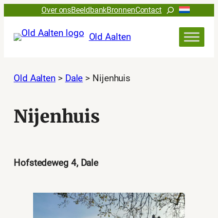
Ga
Zoeken
Over ons
Beeldbank
Bronnen
Contact
naar
de
Old Aalten
inhoud
Old Aalten
>
Dale
>
Nijenhuis
Nijenhuis
Hofstedeweg 4, Dale