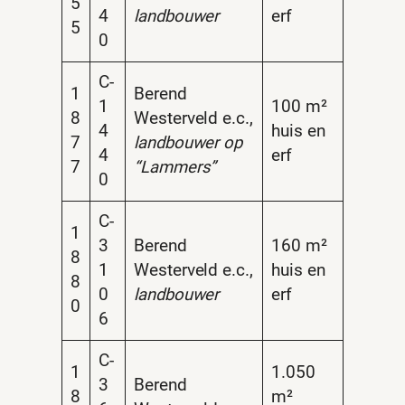
5
4
landbouwer
erf
5
0
C-
1
Berend
1
100 m²
8
Westerveld e.c.,
4
huis en
7
landbouwer op
4
erf
7
“Lammers”
0
C-
1
3
Berend
160 m²
8
1
Westerveld e.c.,
huis en
8
0
landbouwer
erf
0
6
C-
1
1.050
3
Berend
8
m²