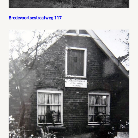
Bredevoortsestraatweg 117