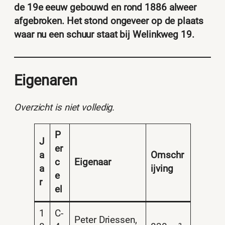
de 19e eeuw gebouwd en rond 1886 alweer
afgebroken. Het stond ongeveer op de plaats
waar nu een schuur staat bij Welinkweg 19.
Eigenaren
Overzicht is niet volledig.
P
J
er
a
Omschr
c
Eigenaar
a
ijving
e
r
el
1
C-
Peter Driessen,