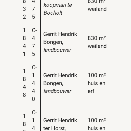
8
4
830 m²
koopman te
3
7
weiland
Bocholt
2
5
1
C-
Gerrit Hendrik
8
4
830 m²
Bongen,
4
7
weiland
landbouwer
1
5
C-
1
1
Gerrit Hendrik
100 m²
8
4
Bongen,
huis en
4
4
landbouwer
erf
8
0
C-
1
1
Gerrit Hendrik
100 m²
8
4
ter Horst,
huis en