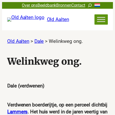
Ga
Zoeken
Over ons
Beeldbank
Bronnen
Contact
naar
de
Old Aalten
inhoud
Old Aalten
>
Dale
>
Welinkweg ong.
Welinkweg ong.
Dale (verdwenen)
Verdwenen boerderijtje, op een perceel dichtbij
Lammers
. Het huis werd in de jaren veertig van