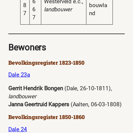
6
Westerveld e.c.,
8
bouwla
6
landbouwer
7
nd
7
Bewoners
Bevolkingsregister 1823-1850
Dale 23a
Gerrit Hendrik Bongen
(Dale, 26-10-1811),
landbouwer
Janna Geertruid Kappers
(Aalten, 06-03-1808)
Bevolkingsregister 1850-1860
Dale 24