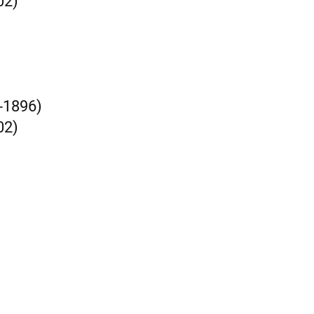
02)
-1896)
02)