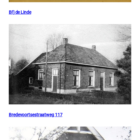
Bi’j de Linde
Bredevoortsestraatweg 117