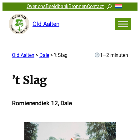
Zoeken
Over ons
Beeldbank
Bronnen
Contact
Old Aalten
Old Aalten
>
Dale
>
’t Slag
1–2 minuten
’t Slag
Romienendiek 12, Dale