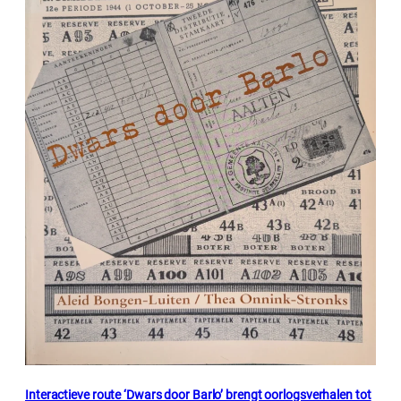
Interactieve route ‘Dwars door Barlo’ brengt oorlogsverhalen tot