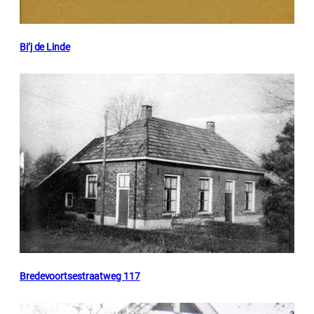
Bi’j de Linde
Bredevoortsestraatweg 117