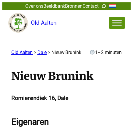
Zoeken
Over ons
Beeldbank
Bronnen
Contact
Old Aalten
Old Aalten
>
Dale
>
Nieuw Brunink
1–2 minuten
Nieuw Brunink
Romienendiek 16, Dale
Eigenaren