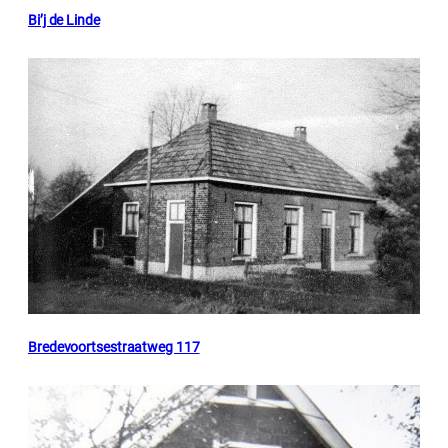
Bi’j de Linde
Bredevoortsestraatweg 117