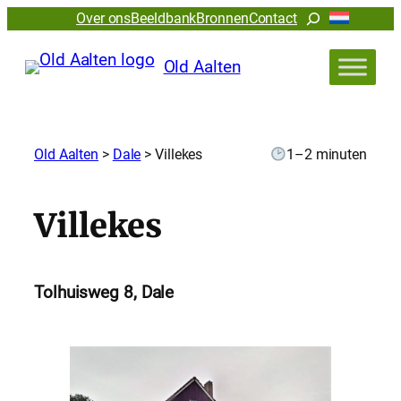
Zoeken
Over ons
Beeldbank
Bronnen
Contact
Old Aalten
Old Aalten
>
Dale
>
Villekes
1–2 minuten
Villekes
Tolhuisweg 8, Dale