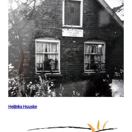
Heijinks Huuske