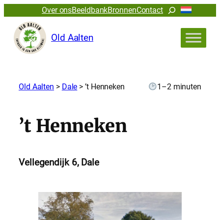
Zoeken
Over ons
Beeldbank
Bronnen
Contact
Old Aalten
Old Aalten
>
Dale
>
’t Henneken
1–2 minuten
’t Henneken
Vellegendijk 6, Dale