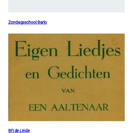
Zondagsschool Barlo
Bi’j de Linde