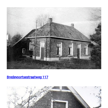
Bredevoortsestraatweg 117