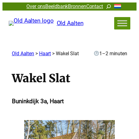
Zoeken
Over ons
Beeldbank
Bronnen
Contact
Old Aalten
Old Aalten
>
Haart
>
Wakel Slat
1–2 minuten
Wakel Slat
Buninkdijk 3a, Haart